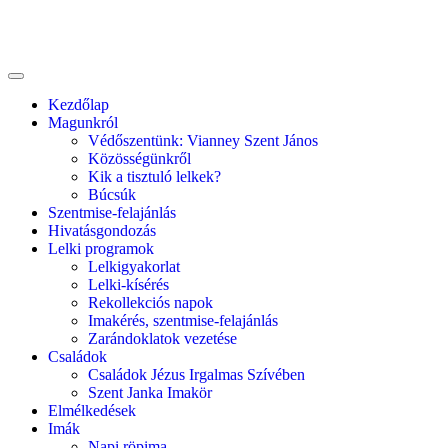
Kezdőlap
Magunkról
Védőszentünk: Vianney Szent János
Közösségünkről
Kik a tisztuló lelkek?
Búcsúk
Szentmise-felajánlás
Hivatásgondozás
Lelki programok
Lelkigyakorlat
Lelki-kísérés
Rekollekciós napok
Imakérés, szentmise-felajánlás
Zarándoklatok vezetése
Családok
Családok Jézus Irgalmas Szívében
Szent Janka Imakör
Elmélkedések
Imák
Napi röpima